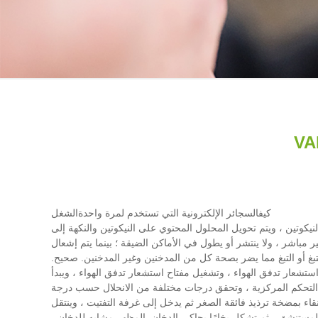
كيف
السجائر الإلكترونية التي تستخدم لمرة واحدة
الشغل
نيكوتين ، ويتم تحويل المحلول المحتوي على النيكوتين والنكهة إلى
 مباشر ، ولا ينتشر أو يطول في الأماكن الضيقة ؛ بينما يتم إشعال
لتبغ أو التبغ مما يضر بصحة كل من المدخنين وغير المدخنين. صحيح.
شعار تدفق الهواء ، وتشغيل مفتاح استشعار تدفق الهواء ، ويبدأ
ة التحكم المركزية ، وتحقق درجات مختلفة من الانحلال حسب درجة
قاء بمضخة ترذيذ فائقة الصغر ثم يدخل إلى غرفة التفتيت ، وينتقل
ات التي يبلغ حجمها حوالي -1.5 ميكرومتر في رذاذ مع تدفق الهواء المستنشق ، ثم تشكل بخارًا يحاكي الدخان. المظهر مشابه للدخان ،