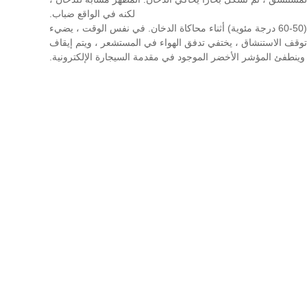
لكنه في الواقع ضباب.
حالة الانحلال الحرجة هي تقليل التوتر السطحي للسائل إلى المستوى الأكثر سهولة عن طريق التسخين ، ومحاكاة درجة حرارة الدخان العادي (50-60 درجة مئوية) أثناء محاكاة الدخان. في نفس الوقت ، يضيء
د توقف الاستنشاق ، يختفي تدفق الهواء في المستشعر ، ويتم إيقاف