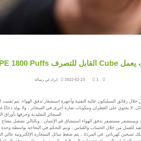
القابل للتصرف VAPE 1800 Puffs
1
2022-02-23
اترك لي رسالة
خلال رقائق السيليكون عالية التقنية وأجهزة استشعار تدفق الهواء. يتم تفتيت ال
ن. لا يحتوي على القطران ومكونات ضارة أخرى في السجائر ، ولا يولد دخانًا غير
السجائر التقليدية وحرقها بأوراق ا
يستشعر مستشعر تدفق الهواء استنشاق فم الإنسان ، وبالتالي تشغيل مفتاح است
تنفيذ للعمل من خلال الحساب والقياس ، ويتم التحكم في البخاخة بواسطة وحد
لك تسخين كهربائي. في المرذاذ ، يتم ضغط سائل السيجارة الإلكترونية عالي الن
إلى 0.5 في مجال اهتزاز الموجات فوق الصوتية عالية التردد. تتشتت القطر