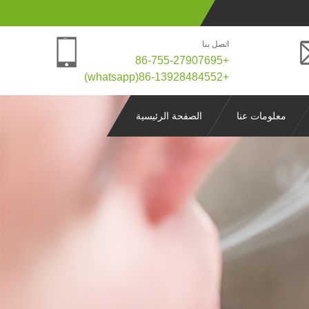
اتصل بنا
+86-755-27907695
+86-13928484552(whatsapp)
معلومات عنا
الصفحة الرئيسية