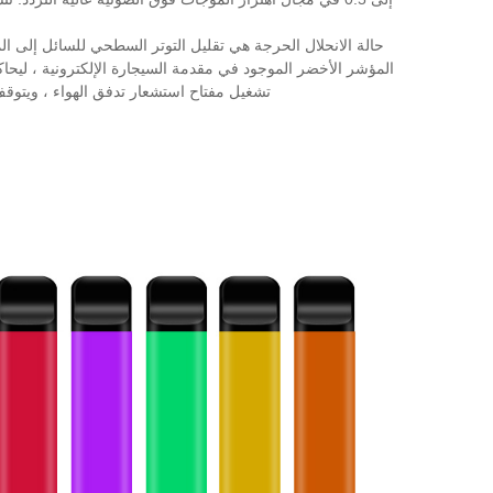
المؤشر الأخضر الموجود في مقدمة السيجارة الإلكترونية ، ليحاك
تشغيل مفتاح استشعار تدفق الهواء ، ويتوقف معالج IC الموجود على لوحة الدائرة عن العمل ، ويتوقف المرذاذ عن العمل ، وينطفئ المؤشر الأخضر الموجود في