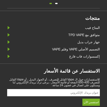
منتجات
المتاح فيب
متوافق مع TPD VAPE
جهاز جراب بديل
التصميم الأصلي VAPE وقلم VAPE
إكسسوارات فاب فارغ
الاستفسار عن قائمة الأسعار
للاستفسارات حول الـ Vape القابل للتصرف ، أو الجهاز البديل ، أو Vape القابل
للتصرف 400-600 النفخة أو قائمة الأسعار ، يرجى ترك بريدك الإلكتروني لنا
وسنكون على اتصال في غضون 24 ساعة.