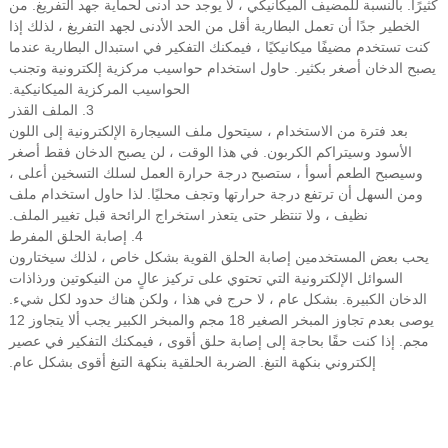
كثيرًا. بالنسبة للمضيف الميكانيكي ، لا يوجد حد أدنى لحماية جهد التفريغ. من
الخطير جدًا أن تعمل البطارية أقل من الحد الأدنى لجهد التفريغ ، لذلك إذا
كنت تستخدم مضيفًا ميكانيكيًا ، فيمكنك التفكير في استبدال البطارية عندما
يصبح الدخان أصغر بكثير. حاول استخدام حواسيب مركزية إلكترونية وتجنب
الحواسيب المركزية الميكانيكية.
3. الملف القذر
بعد فترة من الاستخدام ، سيتحول ملف السيجارة الإلكترونية إلى اللون
الأسود وسيتراكم الكربون. في هذا الوقت ، لن يصبح الدخان فقط أصغر
وسيصبح الطعم أسوأ ، ستصبح درجة حرارة العمل لسلك التسخين أعلى ،
ومن السهل أن ترتفع درجة حرارتها وتجف محليًا. لذا حاول استخدام ملف
نظيف ، ولا تنتظر حتى يتعذر استخراج الرائحة قبل تغيير الملف.
4. إصابة الحلق المفرط
يحب بعض المستخدمين إصابة الحلق القوية بشكل خاص ، لذلك سيختارون
السوائل الإلكترونية التي تحتوي على تركيز عالٍ من النيكوتين ورذاذات
الدخان الكبيرة. بشكل عام ، لا حرج في هذا ، ولكن هناك حدود لكل شيء.
يوصى بعدم تجاوز المبخر الصغير 18 مجم والمبخر الكبير يجب ألا يتجاوز 12
مجم. إذا كنت حقًا بحاجة إلى إصابة حلق أقوى ، فيمكنك التفكير في عصير
إلكتروني بنكهة التبغ. الضربة الحلقية بنكهة التبغ أقوى بشكل عام.