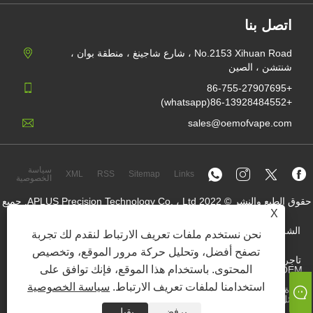
اتصل بنا
No.2153 Xihuan Road ، شارع شاجينغ ، منطقة بوان ،
شنتشن ، الصين
+86-755-27907695
+86-13928484552(whatsapp)
sales@oemofvape.com
سياسة
XML
RSS
Sitemap
Links
الخصوصية
حقوق الطبع والنشر © 2022 APLUS Precision Technology Co. ، Ltd. جميع
الحقوق محفوظة.
X
الشركة المصنعة للخرطوشة الصينية ، جهاز استبدال جراب ، vape يمكن
نحن نستخدم ملفات تعريف الارتباط لنقدم لك تجربة
التخلص منها ، مصنع OEM vape ، سيجارة إلكترونية
تصفح أفضل، وتحليل حركة مرور الموقع، وتخصيص
تاجر جملة حقيبة النيكوتين ، مورد حقيبة النيكوتين ، مصنع حقيبة النيكوتين
المحتوى. باستخدام هذا الموقع، فإنك توافق على
OEM ، مصنع SNUS OEM ، حقيبة النيكوتين ، جهاز جراب مملوء مسبقًا ،
استخدامنا لملفات تعريف الارتباط.
سياسة الخصوصية
إعادة تعبئة أجهزة POD ، نظام جراب ، جهاز مُغلق ، مجموعة Open Pod ،
سائل إلكتروني ، e-juice ، الشركة المصنعة السائلة الإلكترونية للسجائر ،
SNUS Supister.
يرفض
يقبل