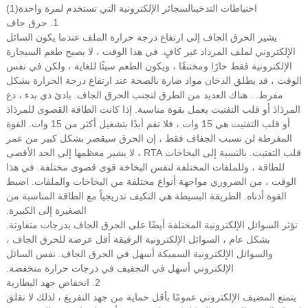
احتياطات التدخين
السجائر الإلكترونية التي تستخدم لمرة واحدة
(1)
1. حرق جاف
يشير الحرق الجاف إلى ارتفاع درجة حرارة الملف عندما يكون السائل
الإلكتروني لملف المرذاذ غير كافٍ. في هذا الوقت ، لا يصبح طعم السيجارة
الإلكترونية فقط حارًا ومختنقًا ، ويكون الطعم سيئًا للغاية ، ولكن في نفس
الوقت ، قد يطلق الدخان مواد ضارة بالصحة عند ارتفاع درجة الحرارة بشكل
مفرط. . هناك العديد من الطرق لتجنب الحرق الجاف. بادئ ذي بدء ، دع
المرذاذ أو قلب التفتيت يعمل بقوة مناسبة. إذا كانت الطاقة القصوى للمرذاذ
أو قلب التفتيت هي 15 وات ، فلا تقم أبدًا بتشغيل أكثر من 15 وات. القوة
المفرطة لن تسبب الجفاف فقط ، إن الحرق سيقصر بشكل كبير من عمر
قلب التفتيت. بالنسبة إلى البخاخات RTA ، لا يشير معظمها إلى الحد الأقصى
للطاقة ، وللملفات المختلفة لنفس البخاخة قوى قصوى مختلفة. في هذا
الوقت ، من الضروري مواجهة أنواع مختلفة من البخاخات والملفات. اضبط
القوة أدناه. الطريقة البسيطة هي التكيف تدريجياً مع الطاقة المناسبة من
الصغيرة إلى الكبيرة.
تؤثر السوائل الإلكترونية المختلفة أيضًا على الحرق الجاف بدرجات متفاوتة.
بشكل عام ، السوائل الإلكترونية الرقيقة أقل عرضة للحرق الجاف ،
والسوائل الإلكترونية السميكة أسهل في الحرق الجاف. نفس السائل
الإلكتروني أسهل في التجفيف في درجات حرارة منخفضة.
2. انخفاض جهد البطارية
يتمتع المضيف الإلكتروني عمومًا بأقل حماية من جهد التفريغ ، لذلك لا تقلق