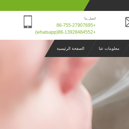
اتصل بنا
+86-755-27907695
+86-13928484552(whatsapp)
معلومات عنا
الصفحة الرئيسية