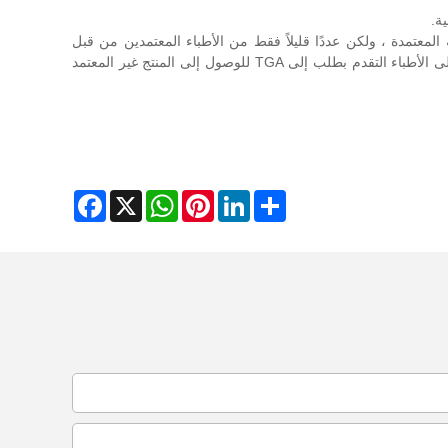
أن يصف سجائر النيكوتين الإلكترونية المعتمدة ، ولكن عددًا قليلاً فقط من الأطباء المعتمدين من قبل
الحكومة قد يصفون منتجات vape غير مصرح بها. نظرًا لعدم وجود منتجات نيكوتين معتمدة حاليًا في السجل الأسترالي للسلع العلاجية ، يتعين على الأطباء التقدم بطلب إلى TGA للوصول إلى المنتج غير المعتمد
Facebook
WhatsApp
X
Pinterest
LinkedIn
Share