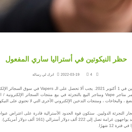
حظر النيكوتين في أستراليا ساري المفعول
4
2022-03-19
اترك لي رسالة
النيكوتين السائل (السائل الإلكتروني) بوصفة طبية فقط. قد تستمر متاجر Vape ومتاجر البيع بالتجزئة 
ضغ ، والبخاخات ، ومنتجات التدخين الإلكتروني الأخرى التي لا تحتوي على النيكوتي
جار التجزئة الدوليين. ستكون قوة الحدود الأسترالية قادرة على اعتراض عبوات
النيكوتين ، وأولئك الذين يستوردون هذه البضائع ب