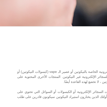
بدأ حظر أستراليا على السجائر الإلكترونية التي تحتوي على النيكوتين في 1 أكتوبر 2021. يجب ألا تحصل على الـ Vapers في سوق السجائر الإلكترونية الخاصة بالنيكوتين أو عصير الـ vape (كبسولات النيكوتين) أو
في بيع منتجات السجائر الإلكترونية / السجائر الإلكترونية غير النيكوتين. المنتجات الأخرى المحتوية على
ن ، لا تخضع لهذه القاعدة أيضًا.
 السجائر الإلكترونية أو الكبسولات أو السوائل التي تحتوي على
دون وصفة طبية قد يواجهون غرامة تصل إلى 222 ألف دولار أسترالي (161 ألف دولار أمريكي). أولئك الذين يختارون استيراد النيكوتين سيكونون قادرين على طلب