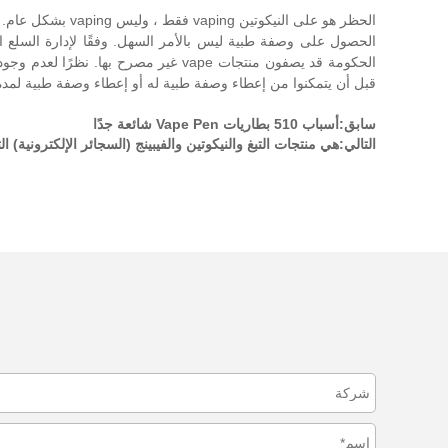
الحظر هو على النيكوتين vaping فقط ، وليس vaping بشكل عام. لا يزال الـ Vaping مسموحًا به طالما أنه لا يحتوي على النيكوتين بدون وصفة طبية.
قبل أن يتمكنوا من إعطاء وصفة طبية له أو إعطاء وصفة طبية لمدة 
سابق:
أسباب 510 بطاريات Vape Pen شائعة جدًا
التالي:
هي منتجات التبغ والنيكوتين والفيبينج (السجائر الإلكترونية) ا