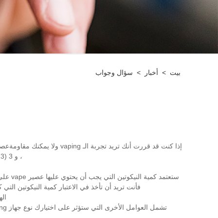
بيت
>
أخبار
>
سؤال وجواب
إذا كنت قد قررت أنك تريد تجربة الـ vaping ولا يمكنك مقاومة
عصي
، و 3 (0.3 بالمائة) مجم ، و 6 (0.6 بالمائة) مجم ، و 12 (1.2 بالمائة) مجم ، ولكن أيهما هو الخيار الأفضل بالنسبة لك؟ إليك بعض المساعدة في اتخاذ القرار!
فأنت تريد أن تأخذ في الاعتبار كمية النيكوتين التي 
اله