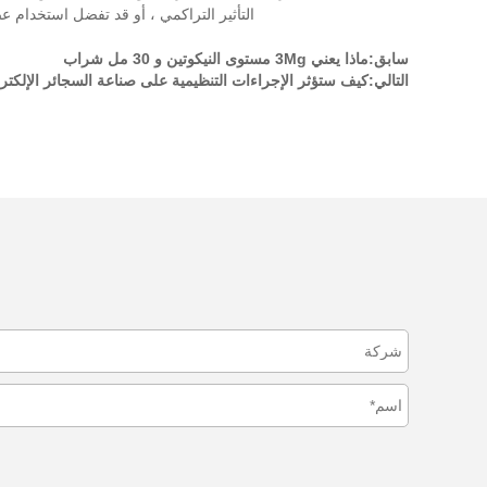
التأثير التراكمي ، أو قد تفضل استخدام عصير 12mg والاعتدال في استخدام الـ vaping. سينتج كل هذا إلى التفضيل الشخصي وقليلًا من التجربة والخطأ عندما تبدأ رحلة 
سابق:
ماذا يعني 3Mg مستوى النيكوتين و 30 مل شراب
التالي:
كيف ستؤثر الإجراءات التنظيمية على صناعة السجائر الإلكتر