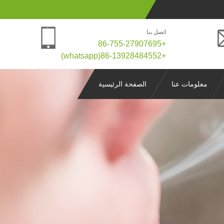
اتصل بنا
+86-755-27907695
+86-13928484552(whatsapp)
معلومات عنا
الصفحة الرئيسية