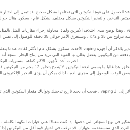
من المهم فهم الاختلافات بين التدخين الإلكتروني - الفيبينج - vaping للحصول على قوة النيكوتين التي تحتاجها بشك
 السيجارة ، مما يعني بطء تأثير "الاحتراق".
تحتاج إلى اختيار جهازك ليناسب احتياجاتك من النيكوتين. من الجدير بالذكر أن أجهزة vaping
فعة من النيكوتين بفضل بطارياتها القوية التي تزيد من إنتاج البخار. ستجد أنه 
اخترت أحد الأجهزة الأكثر كفاءة. مستويات النيكوتين ال
كلما زاد عدد النيكوتين الموجود في العصير ، زادت
بعض الوقت للوصول إلى مجرى الدم ، لذلك يمكن أن يؤدي التبخير الإلكتروني ال
بعض المؤشرات لتحديد ما يجب أن تجربه:
ر في نوع السجائر التي دخنتها. إذا كنت معتادًا على خيارات النكهة الكاملة ، على سبيل المثال