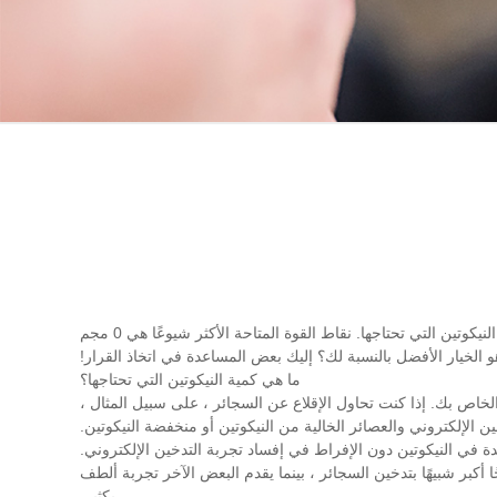
، أحد الأسئلة الأولى التي تحتاج إلى الإجابة عنها هو ما هي قوة النيكوتين التي تحتاجها. نقاط القوة المتاحة الأكثر شيوعًا هي 0 مجم
ما هي كمية النيكوتين التي تحتاجها؟
صير vape على مجموعة من العوامل ، بدءًا من سبب قيامك بالـ vaping وحتى تاريخ التدخين الخاص بك. إذا كنت تحاول الإقلاع عن السجائر ، على سبيل المثال ،
ين الإلكتروني والعصائر الخالية من النيكوتين أو منخفضة النيكوتين.
 في النيكوتين دون الإفراط في إفساد تجربة التدخين الإلكتروني.
هناك البعض الذي سيقدم نجاحًا أكبر شبيهًا بتدخين السجائر ، بينما يقدم البعض الآخر تجربة ألطف
بكثير.