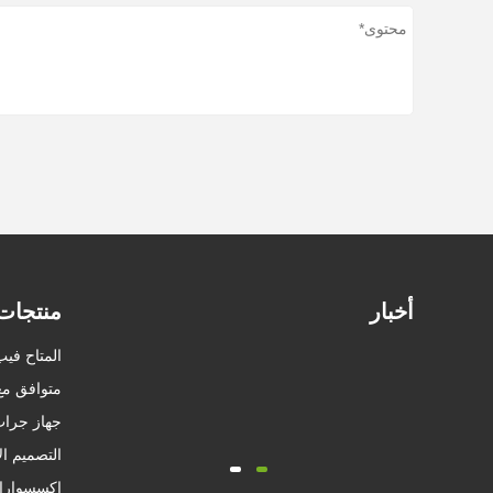
أخبار
منتجات
المتاح فيب
متوافق مع D VAPE
جهاز جراب
التصميم الأصلي APE
إكسسوارا