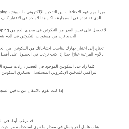
الجديد تزيد من مستويات النيكوتين في الدم بنسبة تتراوح بين 35 و 72٪ ، ويستغرق الأمر حوالي 35 دقيقة للوصول إلى نفس المستوى الذي يحدث في
بالأوم الفرعية خيارًا جيدًا إذا كنت ترغب في الحصول على أفضل د
التراكمي للتدخين الإلكتروني المتسلسل. يستغرق النيكوتين 
إذا كنت تقوم بالانتقال من تدخين السجائر إلى الـ vaping ، فيجب أن يحدد تاريخ تدخينك ونواياك مقدار النيكوتين الذي تختاره. بشكل عام ، إليك 
قد ترغب أيضًا في التفكي