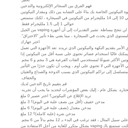
فهم الفرق بين السجائر الإلكترونية والتدخين
ل صحيح. قد تميل إلى اختيار قوة النيكوتين الخاصة بك بناءً على التشابه بين ذلك ومقدار النيكوتين
الذي قد تجده في السيجارة ، لكن هذا لا يأخذ في الاعتبار كيف يمتص التدخين والتبخير النيكوتين بشكل مختلف. بشكل عام ، سيكون هناك حوالي 10 إلى 14 ملليجرام من النيكوتين في السيجارة ، لكنك ستمتص
حوالي 1 إلى 1.5 ملليجرام فقط.
لا تحصل على نفس القدر من النيكوتين في مجرى الدم من vaping ، وهذا يوضح مدى اختلاف الأمرين ولماذا محاولة إجراء مقارنات المثل بالمثل لن تنجح ببساطة. تشير التقديرات إلى أن أجهزة vaping من الجيل
اختر جهازك
 الأحدث ستكون بشكل عام الأكثر كفاءة عندما يتعلق الأمر بتقديم النكهة والنيكوتين الذي تريده. تعد الأجهزة التي تعمل
يمكنك غالبًا استخدام عصائر تحتوي على نسبة أقل من النيكوتين إذا
أكثر شيوعًا لمستخدمي الفئات الفرعية هي 3 مجم و 6 مجم.
 قسوة الحلق. هذا غالبا ما يسمى لدغة النيكوتين. لا يُنصح بتجاوز 12 مجم من النيكوتين في الأجهزة التي لا تحتوي على أوم ، ويجب أن تكون حذرًا من التأثير
متسلسل إلى تراكم النيكوتين الذي يسبب الدوخة والصداع والغثيان
والجفاف.
قم بتقييم تاريخ التدخين لديك
تريد الإقلاع عن النيكوتين؟ اختر عصير 0 ملغ
مدخن خفيف (أقل من نصف علبة في اليوم)؟ 3 ملغ
مدخن معتدل (نصف علبة في اليوم)؟ 6 ملغ
مدخن شره (علبة كاملة)؟ 12 ملغ
 ، فقد ترغب في البدء بـ 12 مجم بدلاً من 6 مجم.
هناك عامل آخر يتمثل في مقدار ما تنوي استخدامه من حيث التردد الذي ستستخدمه لجهازك. قد ترغب في اختيار قوة أقل من النيكوتين إذا كنت تستمتع بالـ vaping بشكل متكرر للغاية من أجل الاستفادة من