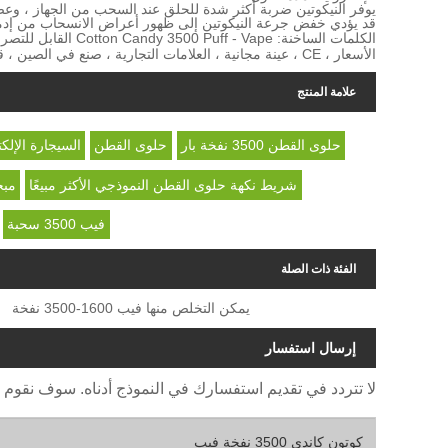
يوفر النيكوتين ضربة أكثر شدة للحلق عند السحب من الجهاز ، وعصائر vape الخالية من النيكوتين لا تفع
قد يؤدي خفض جرعة النيكوتين إلى ظهور أعراض الانسحاب من إدمان
الكلمات الساخنة: ape
الأسعار ، CE ، عينة مجانية ، العلامات التجارية ، صنع في الصين ، قسط
علامة المنتج
حلوى القطن 3500 نفخة بار
حلوى القطن
السيجارة الإلكت
شريط نكهة حلوى القطن النموذجي الأكثر مبيعًا
مبخر
فيب 3500 سحبة
الفئة ذات الصلة
يمكن التخلص منها فيب 1600-3500 نفخة
إرسال استفسار
لا تتردد في تقديم استفسارك في النموذج أدناه. سوف نقوم بالرد ع