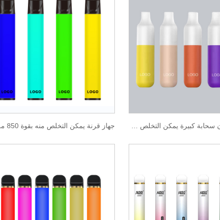
مزدوجة اللون سحابة كبيرة يمكن التخلص منها 2000 نفث