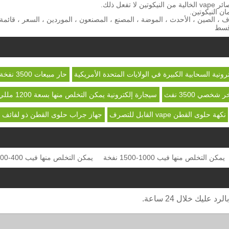
ل ذلك.
 النيكوتين.
Cotton Candy 3500 Puff - V القابل للتصرف ، الصين ، الأحدث ، الموضة ، المصنع ، المصنعون ، الموردين ، السعر ، قائمة
رونية السحابية الكبيرة في الولايات المتحدة الأمريكية
حار مبيعات 3500 نفخة vape
 شخصي 3500 نفث
سيجارة إلكترونية يمكن التخلص منها بسعة 1200 مللي أمبير
نكهة حلوى القطن vape القابل للتصرف
جهاز جراب حلوى القطن ذو لفائف 
يمكن التخلص منها فيب 1000-1500 نفخة
يمكن التخلص منها فيب 400-800 نفخة
ليك خلال 24 ساعة.