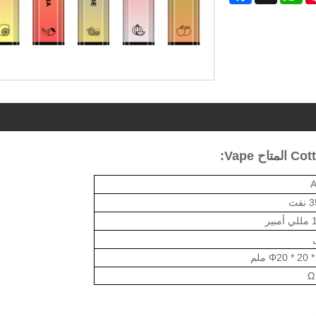
:
فث
ير
2 * 120 ملم
Φ
Ω