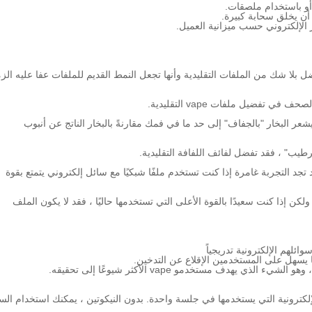
أو باستخدام ملصقات.
 يحاولون لفائف vape الشبكية أنها أفضل بلا شك من الملفات التقليدية وأنها تجعل النمط القديم للملفات عفا عليه ا
تفضيل ملفات vape التقليدية.
ر البخار "بالجفاف" إلى حد ما في فمك مقارنةً بالبخار الناتج عن أنبوب
رطيب" ، فقد تفضل لفائف اللفافة التقليدية.
 تجد التجربة غامرة إذا كنت تستخدم ملفًا شبكيًا مع سائل إلكتروني يتمتع بقوة
كن إذا كنت سعيدًا بالقوة الأعلى التي تستخدمها حاليًا ، فقد لا يكون الملف
ئلهم الإلكترونية تدريجياً
إلكترونية التي يستخدمها في جلسة واحدة. بدون النيكوتين ، يمكنك استخدام الس