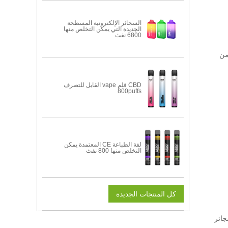
السجائر الإلكترونية المسطحة
الجديدة التي يمكن التخلص منها
6800 نفث
لزمن
CBD قلم vape القابل للتصرف
800puffs
لفة الطباعة CE المعتمدة يمكن
التخلص منها 800 نفث
كل المنتجات الجديدة
جائر