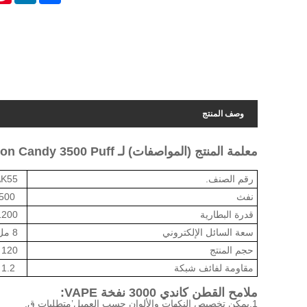
وصف المنتج
معلمة المنتج (المواصفات) لـ Cotton Candy 3500 Puff المتاح Vape
رقم الصنف.
AK55
نفث
3500 ن
قدرة البطارية
1200 مللي أمب
سعة السائل الإلكتروني
8 مل
حجم المنتج
20 * 0
مقاومة لفائف شبكة
1.2
ملامح القطن كاندي 3000 نفخة VAPE
:
1.
يمكن تخصيص النكهات والألوان حسب العميل
’
متطلبات ق.