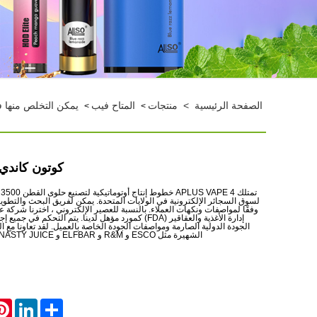
الصفحة الرئيسية
>
منتجات
المتاح فيب
يمكن التخلص منها فيب 1600-500
>
>
كوتون كاندي 3500 نفخة في
ت
وفقًا لمواصفات ونكهات العملاء. بالنسبة للعصير الإلكتروني ، اخترنا شركة 
إدارة الأغذية والعقاقير (FDA) كمورد مؤهل لدينا. يتم التحكم ف
الجودة الدولية الصارمة ومواصفات الجودة الخاصة بالعميل. لقد تعاونا مع ال
الشهيرة مثل ESCO و R&M و ELFBAR و NASTY JUICE و SUORIN وما إلى ذلك.
rest
LinkedIn
Share