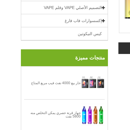
التصميم الأصلي VAPE وقلم VAPE
إكسسوارات فاب فارغ
كيس النيكوتين
منتجات مميزة
حار بيع 4000 نفث فيب مربع المتاح
جهاز قرنة حصري يمكن التخلص منه
5800 نفث