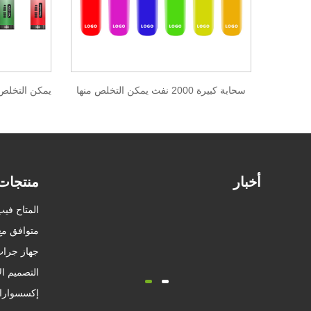
سحابة كبيرة 2000 نفث يمكن التخلص منها
أخبار
منتجات
المتاح فيب
متوافق مع D VAPE
جهاز جراب
التصميم الأصلي APE
إكسسوارا