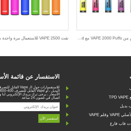
يمكن التخلص من VAPE 2000 Puffs مع Zenwi E-liquid
الاستفسار عن قائمة الأس
للاستفسارات حول الـ Vape ال
الأسعار ، يرجى ترك بريدك الإلكتروني لنا
TP
اتصال في غضون 24 ساعة.
 بديل
V وقلم VAPE
ت فاب فارغ