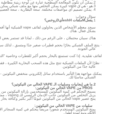
2.
يمكن أن تكون المعالجة السطحية عبارة عن لوحة زيتية مطاطية 
3.
هو - هي
’
ق vape كبيرة يمكن التخلص منها مع ملف شبكي يمكن أن يخلق سحابة كبيرة.
4. يمكن تصميم أي مواصفات مختلفة. سعة البطارية ، سعة العصير الإلكتروني حسب ميزانية العميل.
سؤال وجواب:
1.
يفعل
M
ملفات esh
H
أي
D
روخس؟
سيجد معظم الأشخاص الذين
بشكل فعال. هناك
هناك سببان محتملان ، على الرغم من ذلك ، لماذا قد تستمر بعض الصحف في 
· ينتج الملف الشبكي بخارًا بحجم قطيرات صغير جدًا ومتسق ، لذلك سيشع
عالي الجودة.
لفائف تقليدية. إذا كنت تستمتع بالبخار بحجم أكبر للقطرات وخاصية "الت
· نظرًا لأن الملفات الشبكية تنتج مثل هذه السحب البخارية الكبيرة ، فقد
عالية جدًا من النيكوتين.
يمكنك مواجهة هذا التأثير باستخدام سائل إلكتروني منخفض النيكوتين - ول
الشبكي مناسبًا لك.
2.
ما هي إيجابيات وسلبيات الـ VAPE الخالي من النيكوتين؟
PROS
من VAPE الخالي من النيكوتين
:
يسمح التحكم في كمية النيكوتين للمستخدمين بإزالة النيكوتين من سوا
يزيل التخلص من النيكوتين جانب الإدمان الرئيسي للـ vaping ، مما يسهل على المستخدمين الإقلاع عن التدخين.
ينتج عصير vape الخالي من النيكوتين غيومًا أكبر بكثير وكثافة بخار ، وهو الشيء الذي يهدف مستخدمو vape الأكثر شيوعًا إلى تحقيقه.
سلبيات
من VAPE الخالي من النيكوتين
:
يمنح النيكوتين المستخدم شعوراً مريضاً يتحكم في كمية السجائر ال
الإلكترونية لمدة أطول.