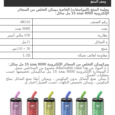
فات) الخاصة بـ
يمكن التخلص من السجائر
:
AK
110
00 نفث
80
0 مللي أمبير
65
مل
15
مم
30 × 110
Ω
1.
2
لإلكترونية 8000 نفخة 15 مل سائل
:
مصنوع من الستانلس ستيل.
سائل
يمكن تخصيصها حسب
دون النيكوتين ، ويمكن أيضًا صنع السائل بملح
خصيص النكهات حسب العميل
’
اختيار ق.