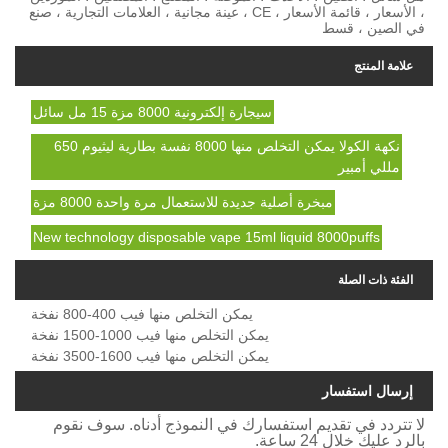
، الأسعار ، قائمة الأسعار ، CE ، عينة مجانية ، العلامات التجارية ، صنع
سيجارة إلكترونية 8000 مزة 15 مل سائل
نكهة الكولا يمكن التخلص منها 8000 نفسة بطارية ليثيوم 650
أصلية جديدة للاستعمال مرة واحدة 8000 مزة
New technology disposable vape 15ml liqu
يمكن التخلص منها فيب 400-800 نفخة
يمكن التخلص منها فيب 1000-1500 نفخة
يمكن التخلص منها فيب 1600-3500 نفخة
استفسارك في النموذج أدناه. سوف نقوم