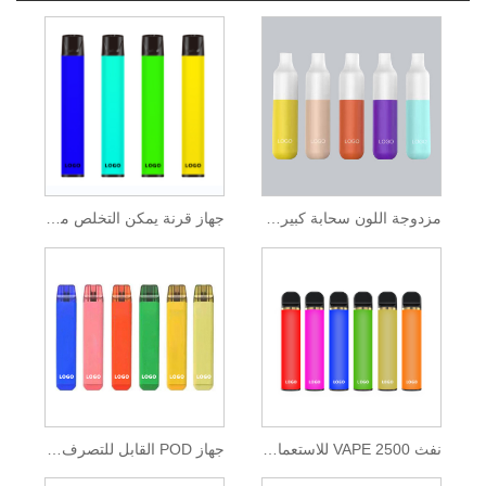
مزدوجة اللون سحابة كبيرة يمكن التخلص منها 2000 نفث
جهاز قرنة يمكن التخلص منه بقوة 850 مللي أمبير وبطارية 1600 نفث
نفث VAPE 2500 للاستعمال مرة واحدة مع سائل إلكتروني 9.5 مل
جهاز POD القابل للتصرف OEM 1800 نفث