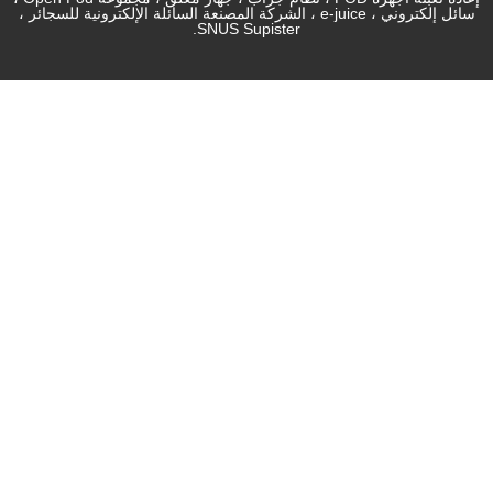
سائل إلكتروني ، e-juice ، الشركة المصنعة السائلة الإلكترونية للسجائر ،
SNUS Supister.