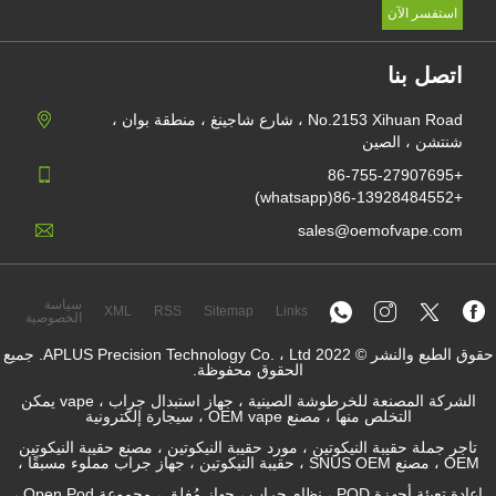
No.2153 Xihuan Road ، شارع شاجينغ ، منطقة بوان ،
sale
سياسة
XML
RSS
Sitemap
Links
الخصوصية
حقوق الطبع والنشر © 2022 APLUS Precision Technology Co. ، Ltd. جميع
الحقوق محفوظة.
الشركة المصنعة للخرطوشة الصينية ، جهاز استبدال جراب ، vape يمكن
 ، سيجارة إلكترونية
تين ، مورد حقيبة النيكوتين ، مصنع حقيبة النيكوتين
إعادة تعبئة أجهزة POD ، نظام جراب ، جهاز مُغلق ، مجموعة Open Pod ،