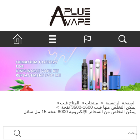
تجات
المتاح فيب
>
>
خة
>
ة 8000 نفخة 15 مل سائل