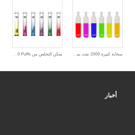
سحابة كبيرة 2000 نفث يمكن التخلص منها
يمكن التخلص من VAPE 2000 Puffs مع Zenwi E-liquid