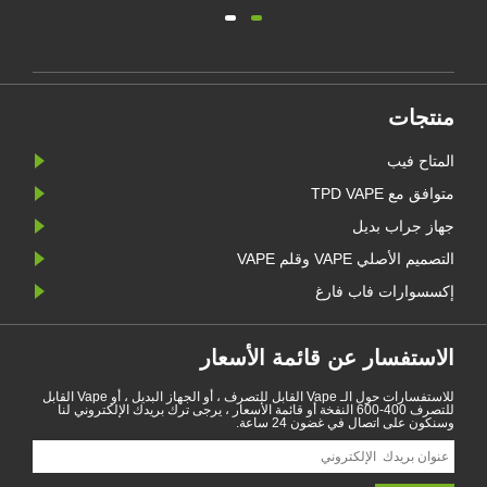
رغ
قائمة الأسعار
للاستفسارات حول الـ Vape القابل للتصرف ، أو الجهاز البديل ، أو Vape القابل
 400-600 النفخة أو قائمة الأسعار ، يرجى ترك بريدك الإلكتروني لنا
24 ساعة.