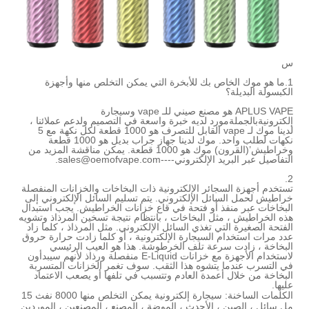
 للأبخرة التي يمكن التخلص منها وأجهزة
APLUS VAPE هو مصنع صيني للـ vape وسيجارة
لديه خبرة واسعة في التصميم و
لدعم عملائنا ،
لدينا موك لـ vape القابل للتصرف هو 1000 قطعة لكل نكهة مع 5
نكهات لطلب واحد. موك لدينا جهاز جراب بديل هو 1000 قطعة
(القرون) موك هو 1000 قطعة. يمكن مناقشة المزيد من
sales@oemofvape.com.
 الإلكترونية ذات البخاخات والخزانات المنفصلة
لإلكتروني. يتم تسليم السائل الإلكتروني إلى
و فتحة في قاع خزانات الخراطيش. يجب استبدال
لبخاخات ، بانتظام نتيجة تسخين المرذاذ وتشويه
غذي السائل الإلكتروني. مثل المرذاذ ، كلما زاد
يجارة الإلكترونية ، أو كلما زادت حرارة حروق
 تلف الخرطوشة. هذا هو العيب الرئيسي
لاستخدام الأجهزة مع خزانات E-Liquid منفصلة ورذاذ لأنهم سيبدأون
وه هذا الثقب. سوف تغمر الخزانات المتسربة
ة العادم وتتسبب في تلفها أو يصعب الاعتماد
الكلمات الساخنة: سيجارة إلكترونية يمكن التخلص منها 8000 نفث 15
أحدث ، الموضة ، المصنع ، المصنعين ، الموردين