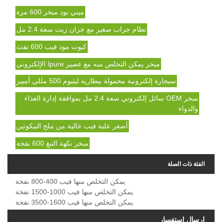
ميني بود مبخر 600 مزة
نظام جراب صغير مع خزان زيت سعة 2.4 مل
كيوت مود فيب 600 نفث
مبخر يمكن التخلص منه مع عصير Ipure الإلكتروني
سيجارة إلكترونية محمولة ببطارية ليثيوم 500 مللي أمبير
مبخر OEM سائل إلكتروني سعة 2.4 مل بموافقة إدارة الغذاء
والدواء
أصغر علبة فيب خالية من ملح النيكوتين
مبخر نكهة التبغ 600 نفخة
الفئة ذات الصلة
يمكن التخلص منها فيب 400-800 نفخة
يمكن التخلص منها فيب 1000-1500 نفخة
يمكن التخلص منها فيب 1600-3500 نفخة
إرسال استفسار