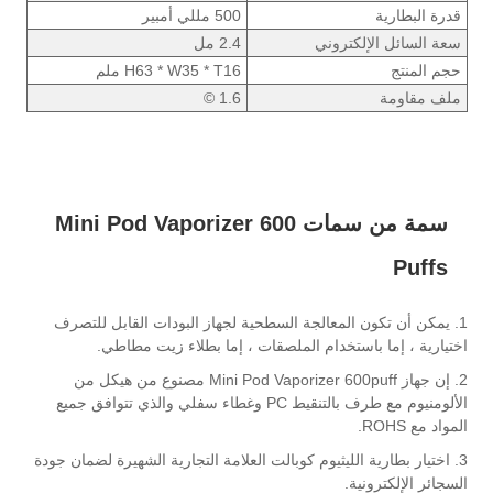
قدرة البطارية
500 مللي أمبير
سعة السائل الإلكتروني
2.4 مل
حجم المنتج
H63 * W35 * T16 ملم
ملف مقاومة
1.6 ©
سمة من سمات Mini Pod Vaporizer 600
Puffs
1. يمكن أن تكون المعالجة السطحية لجهاز البودات القابل للتصرف
اختيارية ، إما باستخدام الملصقات ، إما بطلاء زيت مطاطي.
2. إن جهاز Mini Pod Vaporizer 600puff مصنوع من هيكل من
الألومنيوم مع طرف بالتنقيط PC وغطاء سفلي والذي تتوافق جميع
المواد مع ROHS.
3. اختيار بطارية الليثيوم كوبالت العلامة التجارية الشهيرة لضمان جودة
السجائر الإلكترونية.