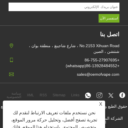
اتصل بنا
No.2153 Xihuan Road ، شارع شاجينغ ، منطقة بوان ،
شنتشن ، الصين
+86-755-27907695
+86-13928484552(whatsapp)
sales@oemofvape.com
سياسة
XML
RSS
Sitemap
Links
الخصوصية
X
حقوق الطبع والنشر © 2022 APLUS Precision Technology Co. ، Ltd. جميع
الحقوق محفوظة.
نحن نستخدم ملفات تعريف الارتباط لنقدم لك
الشركة المصنعة للخرطوشة الصينية ، جهاز استبدال جراب ، vape يمكن
تجربة تصفح أفضل، وتحليل حركة مرور الموقع،
التخلص منها ، مصنع OEM vape ، سيجارة إلكترونية
وتخصيص المحتوى. باستخدام هذا الموقع، فإنك