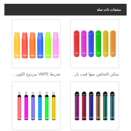
منتجات ذات صله
يمكن التخلص منها فيب بار 600 نفث
شريط VAPE مزدوج اللون يمكن التخلص منه 400 نفث