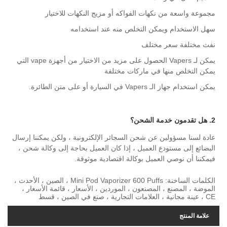
مجموعة واسعة من نكهات الفواكه أو مزيج النكهات للاختيار
سهل الاستخدام ويمكن التخلص منه عند استخدامه
نفث مختلفة سعر مختلف
يمكن لـ Vapers الحصول على مزيد من الاختيار من أجهزة vape التي
يمكن التخلص منها في ماركات مختلفة
يمكن استخدام جهاز الـ Vapers في السيارة أو على متن الطائرة.
2. هل تقدمون خدمة الشحن؟
عادة لسنا مسؤولين عن شحن السجائر الإلكترونية ، ولكن يمكننا إرسال
البضائع إلى مستودع العميل ، إذا كان العميل بحاجة إلى وكالة شحن ،
فيمكننا أن نوصي العميل بوكالة اقتصادية موثوقة.
الكلمات الساخنة: Mini Pod Vaporizer 600 Puffs ، الصين ، الأحدث ،
الموضة ، المصنع ، المصنعون ، الموردين ، الأسعار ، قائمة الأسعار ،
CE ، عينة مجانية ، العلامات التجارية ، صنع في الصين ، قسط
علامة المنتج