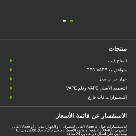
منتجات
المتاح فيب
متوافق مع TPD VAPE
جهاز جراب بديل
التصميم الأصلي VAPE وقلم VAPE
إكسسوارات فاب فارغ
الاستفسار عن قائمة الأسعار
للاستفسارات حول الـ Vape القابل للتصرف ، أو الجهاز البديل ، أو Vape القابل
للتصرف 400-600 النفخة أو قائمة الأسعار ، يرجى ترك بريدك الإلكتروني لنا
وسنكون على اتصال في غضون 24 ساعة.