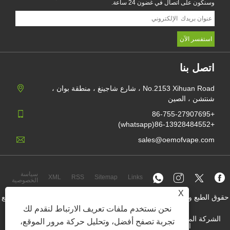
وسنكون على اتصال في غضون 24 ساعة.
اتصل بنا
No.2153 Xihuan Road ، شارع شاجينغ ، منطقة بوان ،
شنتشن ، الصين
+86-755-27907695
+86-13928484552(whatsapp)
sales@oemofvape.com
سياسة
XML
RSS
Sitemap
Links
الخصوصية
X
حقوق الطبع والنشر © 2022 APLUS Precision Technology Co. ، Ltd. جميع
الحقوق محفوظة.
نحن نستخدم ملفات تعريف الارتباط لنقدم لك
الشركة المصنعة للخرطوشة الصينية ، جهاز استبدال جراب ، vape يمكن
تجربة تصفح أفضل، وتحليل حركة مرور الموقع،
التخلص منها ، مصنع OEM vape ، سيجارة إلكترونية