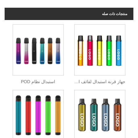
منتجات ذات صله
جهاز قرنة استبدال لفائف القطن OEM
استبدال نظام POD