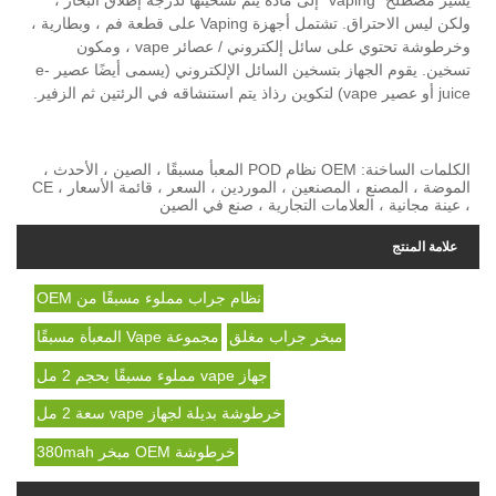
ولكن ليس الاحتراق. تشتمل أجهزة Vaping على قطعة فم ، وبطارية ،
وخرطوشة تحتوي على سائل إلكتروني / عصائر vape ، ومكون
تسخين. يقوم الجهاز بتسخين السائل الإلكتروني (يسمى أيضًا عصير e-
juice أو عصير vape) لتكوين رذاذ يتم استنشاقه في الرئتين ثم الزفير.
الكلمات الساخنة: OEM نظام POD المعبأ مسبقًا ، الصين ، الأحدث ،
الموضة ، المصنع ، المصنعين ، الموردين ، السعر ، قائمة الأسعار ، CE
، عينة مجانية ، العلامات التجارية ، صنع في الصين
علامة المنتج
نظام جراب مملوء مسبقًا من OEM
مبخر جراب مغلق
مجموعة Vape المعبأة مسبقًا
جهاز vape مملوء مسبقًا بحجم 2 مل
خرطوشة بديلة لجهاز vape سعة 2 مل
خرطوشة OEM مبخر 380mah