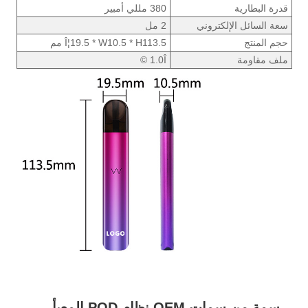
قدرة البطارية
380 مللي أمبير
سعة السائل الإلكتروني
2 مل
حجم المنتج
Î¦19.5 * W10.5 * H113.5 مم
ملف مقاومة
1.0Î ©
سمة من سمات OEM نظام POD المعبأ