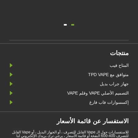
منتجات
المتاح فيب
متوافق مع TPD VAPE
جهاز جراب بديل
التصميم الأصلي VAPE وقلم VAPE
إكسسوارات فاب فارغ
الاستفسار عن قائمة الأسعار
للاستفسارات حول الـ Vape القابل للتصرف ، أو الجهاز البديل ، أو Vape القابل
للتصرف 400-600 النفخة أو قائمة الأسعار ، يرجى ترك بريدك الإلكتروني لنا