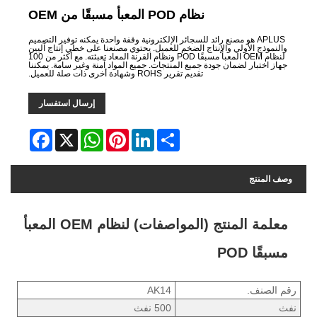
نظام POD المعبأ مسبقًا من OEM
APLUS هو مصنع رائد للسجائر الإلكترونية وقفة واحدة يمكنه توفير التصميم
والنموذج الأولي والإنتاج الضخم للعميل. يحتوي مصنعنا على خطي إنتاج آليين
لنظام OEM المعبأ مسبقًا POD ونظام القرنة المعاد تعبئته. مع أكثر من 100
جهاز اختبار لضمان جودة جميع المنتجات. جميع المواد آمنة وغير سامة. يمكننا
تقديم تقرير ROHS وشهادة أخرى ذات صلة للعميل.
إرسال استفسار
Facebook
WhatsApp
X
Pinterest
LinkedIn
Share
وصف المنتج
معلمة المنتج (المواصفات) لنظام OEM المعبأ
مسبقًا POD
رقم الصنف.
AK14
نفث
500 نفث