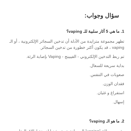
سؤال وجواب:
1. ما هي 5 آثار سلبية للـ vaping؟
تظهر مجموعة متزايدة من الأدلة أن تدخين السجائر الإلكترونية ، أو الـ
vaping ، قد يكون أكثر خطورة من تدخين السجائر.
تم ربط التدخين الإلكتروني - الفيبينج - Vaping بإصابة الرئة.
بداية سريعة للسعال.
صعوبات في التنفس.
فقدان الوزن.
استفراغ و غثيان.
إسهال.
2. ما هو الـ vaping؟
يشير مصطلح "vaping" إلى مادة يتم تسخينها لدرجة إطلاق البخار ،