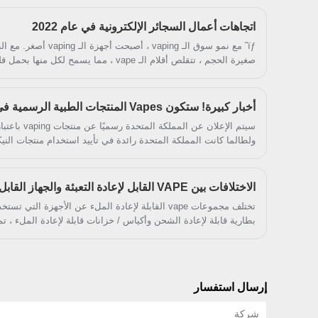
في المملكة المتحدة ، فإن العديد من عملاء vape يهتمون
بشراء شريط vape 400 Puffs مزدوج اللون يمكن
التخلص منه وبيعه إلى أوروبا. لقد قمنا بتصميم منتج
اتجاهات أعمال السجائر الإلكترونية في عام 2022
vaping هذا بتكلفة تنافسية. نرحب بأوامر تصنيع المعدات
الأصلية وتصنيع التصميم الشخصي.
ïƒ˜ مع نمو سوق الـ vaping
بسهولة في جيوبهم أو أكياسهم. ملامح نكهة أكثر تطورا للاستمتاع.
والتطوير القوي لدينا تخصيص قلم vape الأنيق القابل للنقل والمناسب ويسهل وضعه في جيب vaper.
أخبار كبيرة! ستكون Vapes المنتجات الطبية الرسمية في المملكة المتحدة.
سيتم الإعلان ع
ولطالما كانت المملكة المتحدة رائدة في تأييد استخدام منتجات النيكوتي
التدخين ، ونتيجة لذلك ، سجلت البلاد أدنى معدلات التدخين منذ ذل
منذ عقود ، وفي عام 2017 ، شجعت وثيقة حكومة المملك
جيل خال من التدخين ، خطة لمكافحة التبغ في إنجلترا ، مناطق مختل
الاختلافات بين VAPE القابل لإعادة التعبئة والجهاز القابل للتصرف
لمكافحة التبغ ، مع التركيز على السجائر وغيرها من مساعدي الحد من
تختلف مجموعات vape القابلة لإعادة الملء عن الأجهزة 
الجمعية الطبية البريطانية هذه التطورات واقترحت أن السجائر الإل
بطارية قابلة لإعادة الشحن وأكياس / خزانات قابلة لإعادة الملء ، ت
للأطباء بالتوصية بها للمدخنين الذين يحاولون الإقلاع عن التدخين.
الوقت. ، فقط غير قابل لإعادة التعبئة.
إرسال استفسار