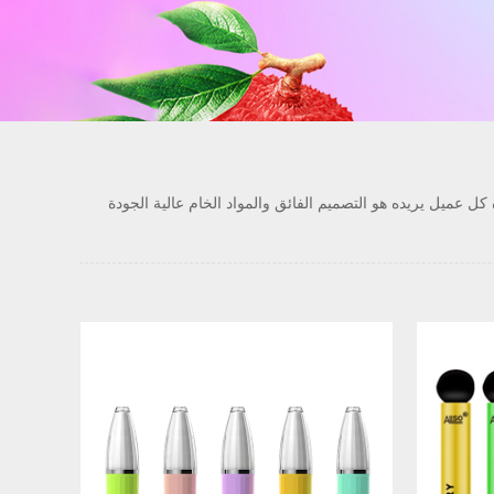
va القابل للتصرف 1000-1500 puff ، vape القابل للتصرف 1600-3500 puff ، إلخ. كل ما يريده كل عميل يريده هو التصميم الفائق والمواد الخام عالية الجودة