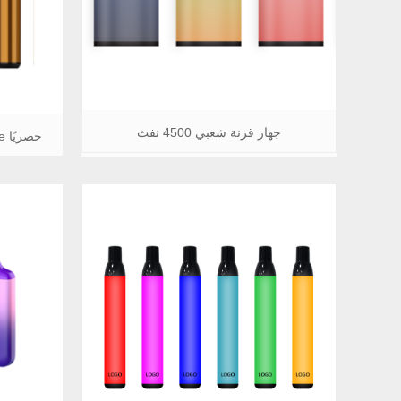
جهاز قرنة شعبي 4500 نفث
حصريًا Wholsale 2500 Puff Vape المتاح