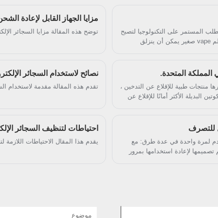
مزايا الجهاز القابل لإعادة الشحن 3500 نف
 ، أصبحت أجهزة الـ vaping أصغر. مع الطلب المستمر على التكنولوجيا لتصبح
توضح هذه المقالة مزايا السجائر الإلكت
صغيرة الحجم ، تتقلص أقلام الـ vape ، مما يسمح لكل منها بحمل قلم vape صغير يمكن أن ينزلق
 من المرجح أن يكون الطلب على
نكهات vape المعقدة والذواقة التي يحبها عملاء المملكة المتحدة كثيرًا في عام 2021. يمكن لفريق البحث
نصائح لاستخدام السجائر الإلكتر
ن المملكة المتحدة رسميًا عن منتجات vaping باعتبارها منتجات طبية للإقلاع عن التدخين ،
تقدم هذه المقالة مقدمة لاستخدام الس
ن البديلة الأكثر أمانًا للإقلاع عن
ك الحين وصلت السجائر إلى الساحة
ة المتحدة الصادرة في الصيف الماضي ، نحو
فة على تطوير استراتيجياتها الخاصة
احتياطات لتنظيف السجائر الإلكت
 الضرر أو الإقلاع عن التدخين. تدعم
التي تستخدم لمرة واحدة في عدة طرق: مع
يقدم هذا المقال الاحتياطات اللازمة لت
كترونية مرخصة كدواء ، مما يسمح
م تصميمها لإعادة استخدامها بمرور