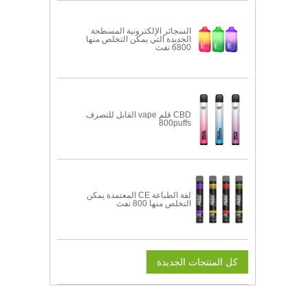
السجائر الإلكترونية المسطحة
الجديدة التي يمكن التخلص منها
6800 نفث
CBD قلم vape القابل للتصرف
800puffs
لفة الطباعة CE المعتمدة يمكن
التخلص منها 800 نفث
كل المنتجات الجديدة