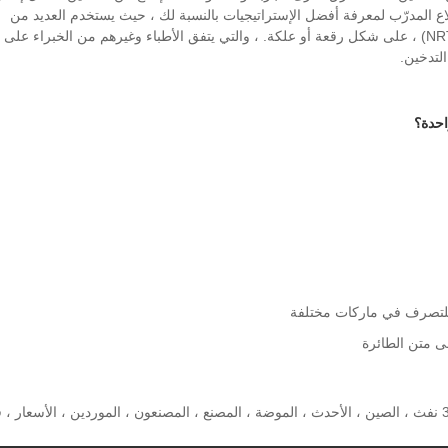
 المدرّب لمعرفة أفضل الإستراتيجيات بالنسبة لك ، حيث يستخدم العديد من
الأشخاص أدوية الإقلاع عن التدخين ، مثل العلاج ببدائل النيكوتين (NRT) ، على شكل رقعة أو علكة. ، والتي يتفق الأطباء وغيرهم من الخبراء على
لتدخين.
الكلمات الساخنة: جهاز قابل لإعادة الشحن يمكن التخلص منه 3500 نفث ، الصين ، الأحدث ، الموضة ، المصنع ، المصنعون ، الموردين ، الأسعار