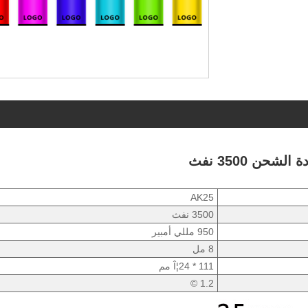
حن 3500 نفث
AK25
3500 نفث
950 مللي أمبير
8 مل
Î¦24 * 111 مم
1.2 ©