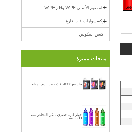
التصميم الأصلي VAPE وقلم VAPE
إكسسوارات فاب فارغ
كيس النيكوتين
منتجات مميزة
حار بيع 4000 نفث فيب مربع المتاح
جهاز قرنة حصري يمكن التخلص منه
5800 نفث