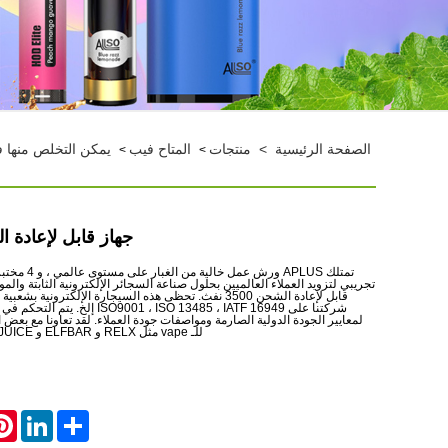
الصفحة الرئيسية
>
منتجات
المتاح فيب
يمكن التخلص منها فيب 1600-500
>
>
جهاز قابل لإعادة الشحن 
تجريبي لتزويد العملاء العالميين بحلول صناعة السجائر الإلكترونية الثابتة والمو
قابل لإعادة الشحن 3500 نفث. تحظى هذه السيجارة الإلكتروني
شركتنا على 001 ، ISO 13485 ، IATF 16949
لمعايير الجودة الدولية الصارمة ومواصفات جودة العملاء. لقد تعاونا مع بعض ا
للـ vape مثل RELX و ELFBAR و NASTY JUICE و SUORIN إلخ.
rest
LinkedIn
Share