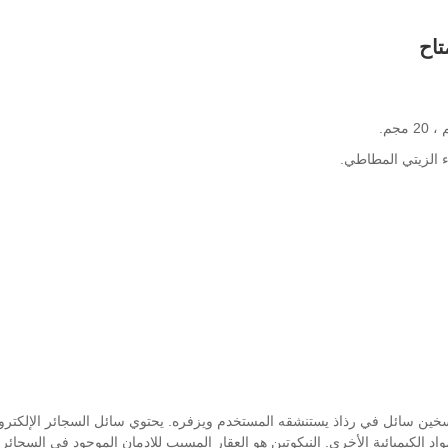
سخين سائل في رذاذ يستنشقه المستخدم ويزفره. يحتوي سائل السجائر الإلكترون
اد الكيميائية الأخرى. النيكوتين هو العقار المسبب للإدمان الموجود في السجائر ا