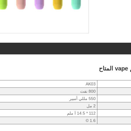
AK03
800 نفث
550 مللي أمبير
2 مل
Ï 14.5 * 112 ملم
1.6 ©