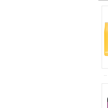
شريط VAPE مزدوج اللون يمكن التخلص منه 400 نفث