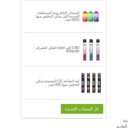
السجائر الإلكترونية المسطحة
الجديدة التي يمكن التخلص منها
6800 نفث
CBD قلم vape القابل للتصرف
800puffs
لفة الطباعة CE المعتمدة يمكن
التخلص منها 800 نفث
كل المنتجات الجديدة
ية
لعادية