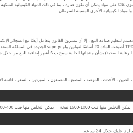
توي غالبًا على مواد يمكن أن تكون ضارة ، بما في ذلك المواد الكيميائية المنكهة 
والمواد الكيميائية الأخرى المسببة للسرطان.
صمم لتنظيم صناعة التبغ ، إلا أن مشروع القانون يتعامل أيضًا مع السجائر الإلكتر
يمكنك العثور على اللوائح الخاصة بـ e-cig في المادة 20 من TPD.TPD أصبحت المادة 20 أساسًا لقوانين ولوائح vape الجديدة في المملكة ا
كانت الشركات التي أخطرت MHRA (وكالة تنظيم الأدوية ومنتجات الرعاية الصحية) بشأن منتجاتها الحالية سمح ب 6 أشهر إضافية للبي
 على VAPE القلم القابل للتصرف ، الصين ، الأحدث ، الموضة ، المصنع ، المصنعون ، الموردين ، السعر ، قائمة 
يمكن التخلص منها فيب 1000-1500 نفخة
يمكن التخلص منها فيب 400-800 نفخة
ليك خلال 24 ساعة.