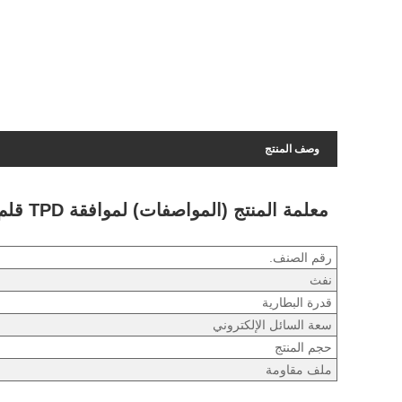
وصف المنتج
معلمة المنتج (المواصفات) لموافقة TPD قلم vape المتاح
رقم الصنف.
نفث
قدرة البطارية
سعة السائل الإلكتروني
حجم المنتج
ملف مقاومة