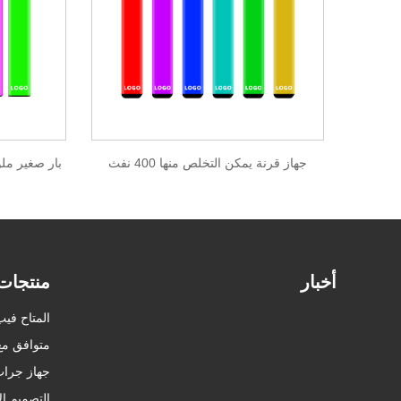
جهاز قرنة يمكن التخلص منها 400 نفث
بار صغير ملون 
أخبار
منتجات
المتاح فيب
متوافق مع D VAPE
جهاز جراب
التصميم الأصلي APE