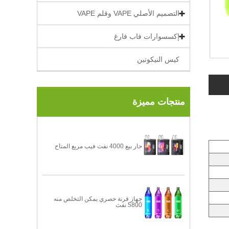
التصميم الأصلي VAPE وقلم VAPE
إكسسوارات فاب فارغ
كيس النيكوتين
منتجات مميزة
حار بيع 4000 نفث فيب مربع المتاح
جهاز قرنة حصري يمكن التخلص منه
5800 نفث