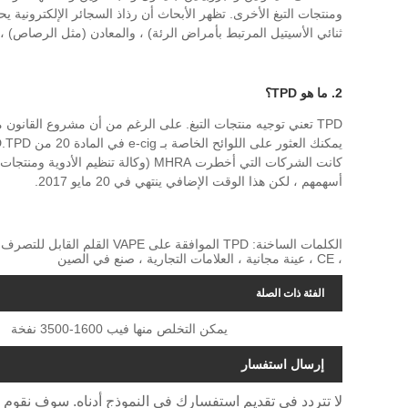
ومنتجات التبغ الأخرى. تظهر الأبحاث أن رذاذ السجائر الإلكترونية يح
ثنائي الأسيتيل المرتبط بأمراض الرئة) ، والمعادن (مثل الرصاص) ، 
2. ما هو TPD؟
TPD تعني توجيه منتجات التبغ. على الرغم من أن مشروع القانون م
أسهمهم ، لكن هذا الوقت الإضافي ينتهي في 20 مايو 2017.
الكلمات الساخنة: TPD الموافقة
، CE ، عينة مجانية ، العلامات التجارية ، صنع في الصين
الفئة ذات الصلة
يمكن التخلص منها فيب 1600-3500 نفخة
إرسال استفسار
لا تتردد في تقديم استفسارك في النموذج أدناه. سوف نقوم بالرد ع