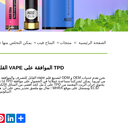
الصفحة الرئيسية
>
منتجات
المتاح فيب
يمكن التخلص منها فيب 400-00
>
>
TPD الموافقة على VAPE القلم القابل للتصرف
من أوروبا. يم
يحتوي خزان الزيت المعتمد من TPD على 2 مل كحد أقصى 
ECID ومسجل على موقع MHRA ؛ تعال مع ملصق تحذير ينص 
النيكوتي
rest
LinkedIn
Share